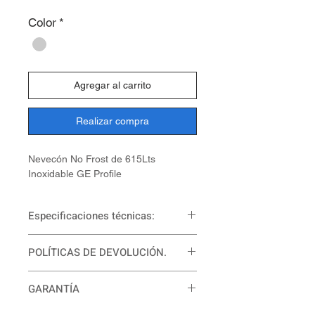
Color
*
Agregar al carrito
Realizar compra
Nevecón No Frost de 615Lts
Inoxidable GE Profile
Especificaciones técnicas:
Cajones / canastas congelador
POLÍTICAS DE DEVOLUCIÓN.
Alambre
Capacidad Más de 541 L
Para mayor información comunícate
Características Seguro para niños
GARANTÍA
con nosotros. Puedes hacerlo al
Alarma puerta abierta
WhatsApp +57 3158534910 o al