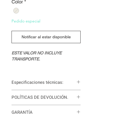
Color
*
Pedido especial
Notificar al estar disponible
ESTE VALOR NO INCLUYE
TRANSPORTE.
Especificaciones técnicas:
POLÍTICAS DE DEVOLUCIÓN.
Para mayor información comunícate
GARANTÍA
con nosotros. Puedes hacerlo al
WhatsApp +57 3143026085 o al
12 meses de garantía.
más
correo: