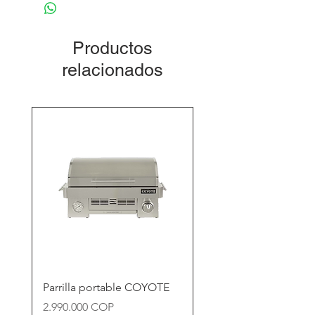
información sobre garantía.
contacto.decoralvarez@gmail.com
Productos
relacionados
Parrilla portable COYOTE
Precio
2.990.000 COP