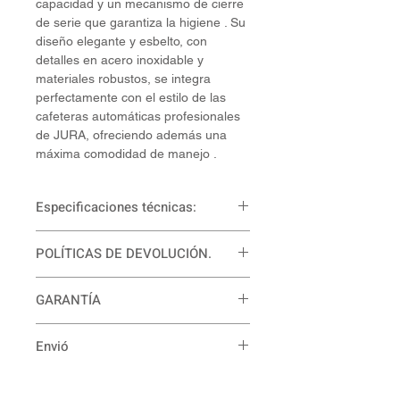
capacidad y un mecanismo de cierre
de serie que garantiza la higiene . Su
diseño elegante y esbelto, con
detalles en acero inoxidable y
materiales robustos, se integra
perfectamente con el estilo de las
cafeteras automáticas profesionales
de JURA, ofreciendo además una
máxima comodidad de manejo .
Especificaciones técnicas:
Ancho: 11,7 cm
POLÍTICAS DE DEVOLUCIÓN.
Alto: 16,4 cm
Profundidad: 23,9 cm
Para mayor información
Voltaje: 110-120 V
GARANTÍA
comunícate con nosotros. Puedes
hacerlo al WhatsApp +57
12 meses de garantía.
más
3158534910 o al correo:
Envió
información sobre garantía.
contacto.decoralvarez@gmail.com