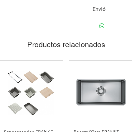
Envió
Productos relacionados
Vista rápida
Vista rápida
Set accesorios FRANKE
Poceta 90cm FRANKE