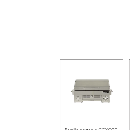
Vista rápida
Parrilla portable COYOTE