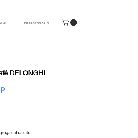
MÁS
RESERVAR CITA
café DELONGHI
Precio
OP
gregar al carrito