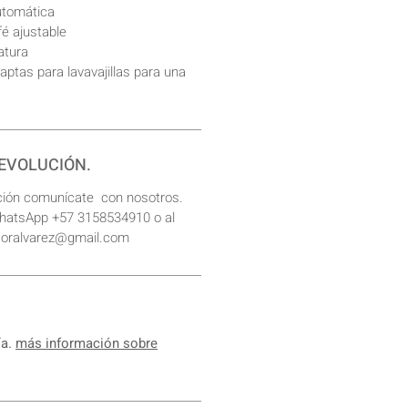
utomática
é ajustable
atura
 aptas para lavavajillas para una
DEVOLUCIÓN.
ción comunícate con nosotros.
WhatsApp +57 3158534910 o al
ecoralvarez@gmail.com
ía.
más información sobre