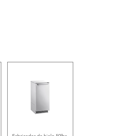
Vista rápida
Fabricador de hielo 50lbs