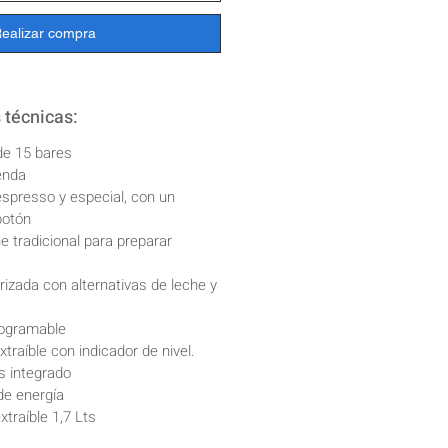
ealizar compra
 técnicas:
de 15 bares
enda
espresso y especial, con un
botón
 tradicional para preparar
izada con alternativas de leche y
rogramable
traíble con indicador de nivel.
s integrado
de energía
xtraíble 1,7 Lts