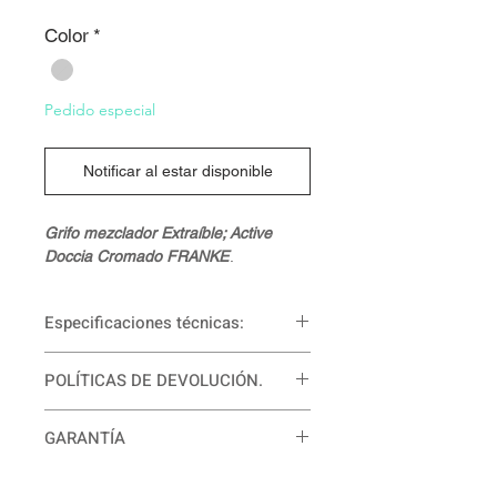
Color
*
Pedido especial
Notificar al estar disponible
Grifo mezclador Extraíble; Active
Doccia Cromado FRANKE
.
Especificaciones técnicas:
Rotación:
360°
POLÍTICAS DE DEVOLUCIÓN.
Caño extraible:
Si
Cartuchos:
Discos ceramicos
Para mayor información
Mezclador:
Monomando
GARANTÍA
comunícate con nosotros. Puedes
Material:
Bronce con acabado color
hacerlo al WhatsApp +57
12 meses de garantía.
más
cromado
3143026085 o al correo: