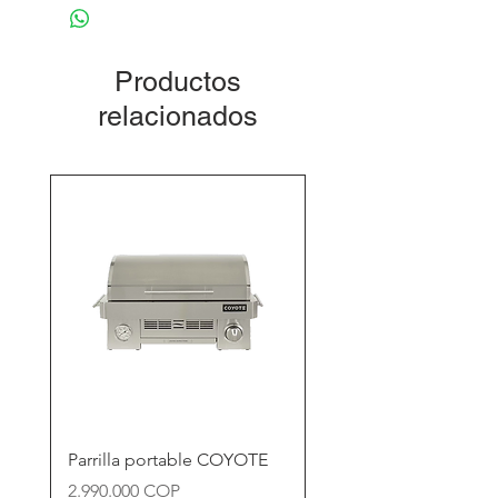
información sobre garantía.
Aireador:
Si
contacto.decoralvarez@gmail.com
Productos
relacionados
Parrilla portable COYOTE
Precio
2.990.000 COP